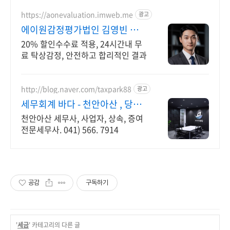
https://aonevaluation.imweb.me
광고
에이원감정평가법인 김영빈 상속
증여세 절세
20% 할인수수료 적용, 24시간내 무
료 탁상감정, 안전하고 합리적인 결과
http://blog.naver.com/taxpark88
광고
세무회계 바다 - 천안아산 , 당신
의 친절한 절세파트너
천안아산 세무사, 사업자, 상속, 증여
전문세무사. 041) 566. 7914
공감
구독하기
'
세금
' 카테고리의 다른 글