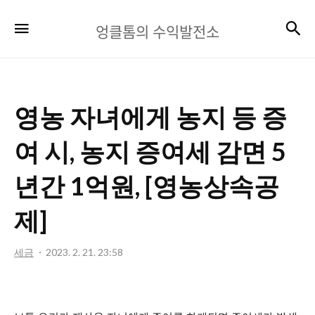
엉
검
메뉴
엉클톰의 수익발전소
클
톰
의
영농 자녀에게 농지 등 증
수
익
여 시, 농지 증여세 감면 5
발
년간 1억원, [영농상속공
전
제]
소
세금
2023. 2. 21. 23:58