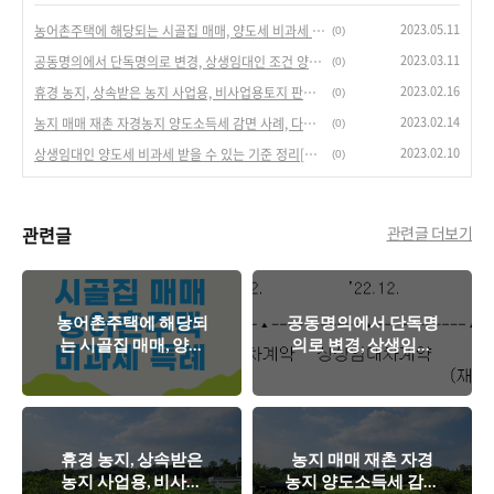
2023.05.11
농어촌주택에 해당되는 시골집 매매, 양도세 비과세 조건
(0)
2023.03.11
공동명의에서 단독명의로 변경, 상생임대인 조건 양도세 비과세 해당 여부[vs 혼인으로 인한 증여]
(0)
2023.02.16
휴경 농지, 상속받은 농지 사업용, 비사업용토지 판단 기준, 양도세율 +10% 중과[주택 부수토지]
(0)
2023.02.14
농지 매매 재촌 자경농지 양도소득세 감면 사례, 다른 소득이 있는 경우 해당되나?
(0)
2023.02.10
상생임대인 양도세 비과세 받을 수 있는 기준 정리[매매와 동시 갭투자 직전임대차계약에 해당하나?]
(0)
관련글
관련글 더보기
농어촌주택에 해당되
공동명의에서 단독명
는 시골집 매매, 양도
의로 변경, 상생임대
세 비과세 조건
인 조건 양도세 비과
세 해당 여부[vs 혼인
으로 인한 증여]
휴경 농지, 상속받은
농지 매매 재촌 자경
농지 사업용, 비사업
농지 양도소득세 감면