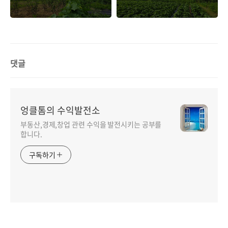
용토지 판단 기준, 양
사례, 다른 소득이 있
도세율 +10% 중과[주
는 경우 해당되나?
택 부수토지]
댓글
엉클톰의 수익발전소
부동산,경제,창업 관련 수익을 발전시키는 공부를
합니다.
구독하기