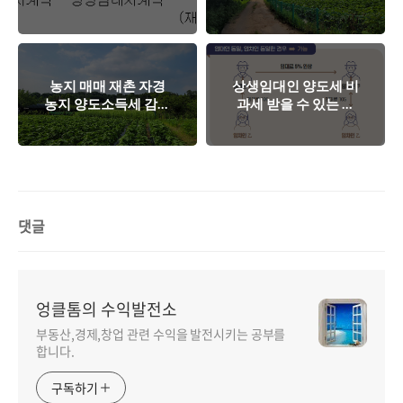
인 조건 양도세 비과
세 감면 5년간 1억원,
세 해당 여부[vs 혼인
[영농상속공제]
으로 인한 증여]
농지 매매 재촌 자경
상생임대인 양도세 비
농지 양도소득세 감면
과세 받을 수 있는 기
사례, 다른 소득이 있
준 정리[매매와 동시
는 경우 해당되나?
갭투자 직전임대차계
약에 해당하나?]
댓글
엉클톰의 수익발전소
부동산,경제,창업 관련 수익을 발전시키는 공부를
합니다.
구독하기