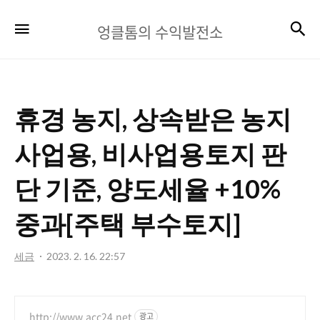
엉
검
메뉴
엉클톰의 수익발전소
클
톰
의
휴경 농지, 상속받은 농지
수
익
사업용, 비사업용토지 판
발
단 기준, 양도세율 +10%
전
중과[주택 부수토지]
소
세금
2023. 2. 16. 22:57
http://www.acc24.net
광고