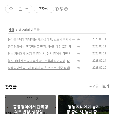
1
구독하기
'
세금
' 카테고리의 다른 글
2023.05.11
농어촌주택에 해당되는 시골집 매매, 양도세 비과세 조건
(0)
2023.03.11
공동명의에서 단독명의로 변경, 상생임대인 조건 양도세 비과세 해당 여부[vs 혼인으로 인한 증여]
(0)
2023.02.21
영농 자녀에게 농지 등 증여 시, 농지 증여세 감면 5년간 1억원, [영농상속공제]
(0)
2023.02.14
농지 매매 재촌 자경농지 양도소득세 감면 사례, 다른 소득이 있는 경우 해당되나?
(0)
2023.02.10
상생임대인 양도세 비과세 받을 수 있는 기준 정리[매매와 동시 갭투자 직전임대차계약에 해당하나?]
(0)
관련글
관련글 더보기
공동명의에서 단독명
영농 자녀에게 농지
의로 변경, 상생임대
등 증여 시, 농지 증여