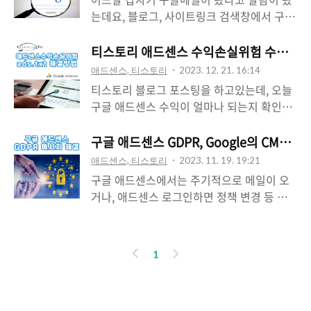
스팅 url검사를 해보니 아래와 같이 나옵니
는데요, 블로그, 사이트링크 검색창에서 구조
다. 골치아프네요. 빨리 해결해야하는데, 검
화된 데이터 문제가 감지되었다고 제목에 있
색해도 딱히 뭐라 방법은 안나오고, 구글 자
네요. 문제라... 심각한 문제 중 주요 문제
티스토리 애드센스 수익손실위험 수익에 심각
세히알아보기 클릭해서 방법 읽어보면 뭘 이
*'query-input' 입력란이 누락되었습니다.
애드센스, 티스토리
2023. 12. 21. 16:14
렇게 어렵게 적어두었는지 뭔 말인지 모르겠
(경로: 'potentialAction')*심각한 문제가 있
티스토리 블로그 포스팅을 하고있는데, 오늘
습니다.제가 이해를 못하는 건지...구글 설명
으면 페이지 또는 기능이 Google 검색결과
구글 애드센스 수익이 얼마나 되는지 확인해
은 참...친절하지 않은 것 같습니다. 서치콘
에 표시되지 않습니다. 심각한 문제라고, 검
보려고 애드센스에 접속합니다. 그런데 평소
솔에서 문제가되는 페이지 세부정보보기 들
색이 안될 수 있다고 나오니 빨리 해결해야
와는 다르게 상단에 붉은 바안에 주의!!! 글이
구글 애드센스 GDPR, Google의 CMP를
어가 해당 페이지를 클릭해보니 HTML코드
겠습니다. 이럴 때는 아래와 같은 방법으로
떠 있는 것이 보입니다. (!) 수익 손실 위험-수
가 문제가 있었나봅니다. "urlTemplate":
애드센스, 티스토리
2023. 11. 19. 19:21
해결할 수 있습니다. 구글 태그매니저를 통
익에 심각한 영향을 미치지 않도록 사이트에
"https://q..
구글 애드센스에서는 주기적으로 메일이 오
한 해결 방법 먼저 구글 태그매니저
서 발견된 ads.txt 파일 문제를 해결해야합니
거나, 애드센스 로그인하면 정책 변경 등 메
(https://tagmanager.google.com)에 접
다. 애드센스를 하다보니 갑자기 보지도 못했
세지가 뜨고는 합니다. 변경되는 정책 설명을
속합니다. 계정만들기 클릭하면 아래와 같
던 모르는 것이 마구 뜨네요. 아무튼 주의가
들어가보면 뭐가 이리도 복잡하게 써두었는
은 화면으로 넘어갑니다. 1. 계정이름 : 마음
떴으니 빨리 해결해야겠습니다. 먼저 붉인 바
지...내가 이해를 못하는 건지 모르겠습니다.
에 드는 것으로 임의대..
이
다
1
오른쪽에 있는 [자세히 알아보기]를 클릭하면
개인적으로 안내문이 잘 읽히지는 않습니다.
전
음
아래와 같은 애드센스에서 ads.txt 문제해결
구글 애드센스 사이트에는 거의 매일 로그인
관련 내용이 나오는데, 5번 내용에서 붉은 박
해서 오늘은 실적이 어떻게 되나 체크를하는
스안 녹색글씨로 되어있는 google.com,