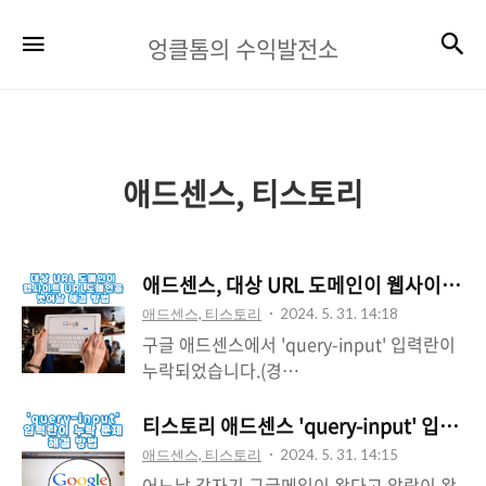
엉
검
메뉴
엉클톰의 수익발전소
클
톰
의
수
애드센스, 티스토리
익
발
애드센스, 대상 URL 도메인이 웹사이트 U
전
애드센스, 티스토리
2024. 5. 31. 14:18
소
구글 애드센스에서 'query-input' 입력란이
누락되었습니다.(경
로:'potentialAction') 메일을 받고 구글태
그매니저 이용해서 해결 작업을 했습니
티스토리 애드센스 'query-input' 입
다. 그런데 다음날 뭔가 이상한 메일이 또 오
애드센스, 티스토리
2024. 5. 31. 14:15
더군요. 구글서치콘솔에서 문제가되는 포
어느날 갑자기 구글메일이 왔다고 알람이 왔