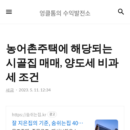
엉
검
메뉴
엉클톰의 수익발전소
클
톰
의
농어촌주택에 해당되는
수
익
시골집 매매, 양도세 비과
발
세 조건
전
소
세금
2023. 5. 11. 12:34
https://숨쉬는집.kr
광고
잘 지은집의 기준, 숨쉬는집 400
만원대 목조주택