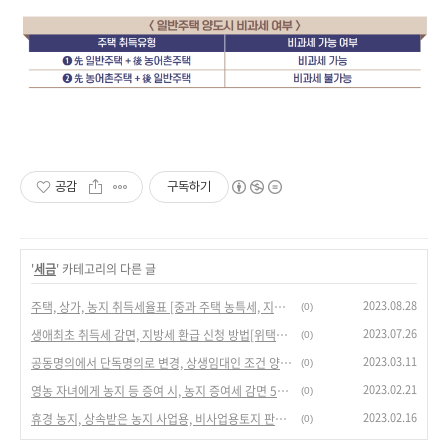
공감
구독하기
'
세금
' 카테고리의 다른 글
2023.08.28
주택, 상가, 농지 취득세율표 [중과 주택 농특세, 지방교육세 합산 세율]
(0)
2023.07.26
생애최초 취득세 감면, 지방세 환급 신청 방법[위택스, 이택스]
(0)
2023.03.11
공동명의에서 단독명의로 변경, 상생임대인 조건 양도세 비과세 해당 여부[vs 혼인으로 인한 증여]
(0)
2023.02.21
영농 자녀에게 농지 등 증여 시, 농지 증여세 감면 5년간 1억원, [영농상속공제]
(0)
2023.02.16
휴경 농지, 상속받은 농지 사업용, 비사업용토지 판단 기준, 양도세율 +10% 중과[주택 부수토지]
(0)