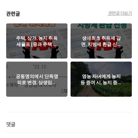
관련글
관련글 더보기
주택, 상가, 농지 취득
생애최초 취득세 감
세율표 [중과 주택 농
면, 지방세 환급 신청
특세, 지방교육세 합
방법[위택스, 이택스]
산 세율]
공동명의에서 단독명
영농 자녀에게 농지
의로 변경, 상생임대
등 증여 시, 농지 증여
인 조건 양도세 비과
세 감면 5년간 1억원,
세 해당 여부[vs 혼인
[영농상속공제]
으로 인한 증여]
댓글