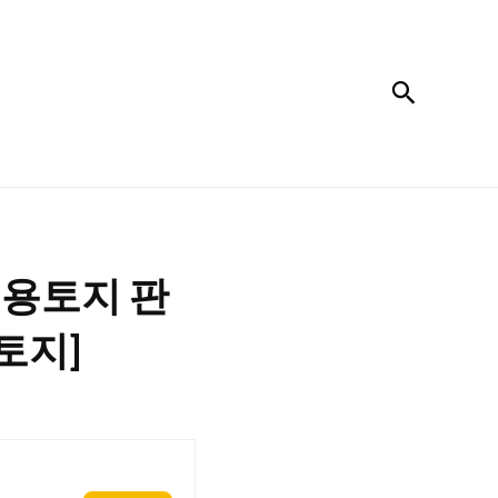
검색
업용토지 판
토지]