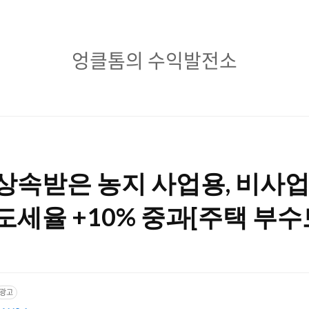
엉
엉클톰의 수익발전소
클
톰
의
수
 상속받은 농지 사업용, 비사
익
발
양도세율 +10% 중과[주택 부수
전
소
광고