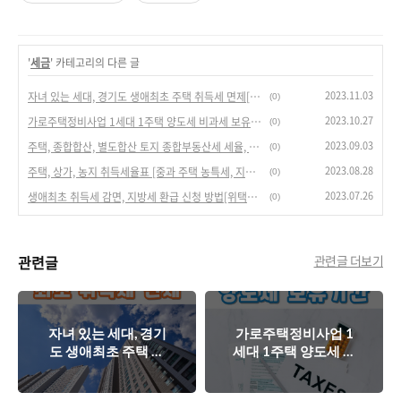
'
세금
' 카테고리의 다른 글
2023.11.03
자녀 있는 세대, 경기도 생애최초 주택 취득세 면제[2023.10.11. 이후 취득 부터]
(0)
2023.10.27
가로주택정비사업 1세대 1주택 양도세 비과세 보유기간 계산
(0)
2023.09.03
주택, 종합합산, 별도합산 토지 종합부동산세 세율, 납세의무자[2023년]
(0)
2023.08.28
주택, 상가, 농지 취득세율표 [중과 주택 농특세, 지방교육세 합산 세율]
(0)
2023.07.26
생애최초 취득세 감면, 지방세 환급 신청 방법[위택스, 이택스]
(0)
관련글
관련글 더보기
자녀 있는 세대, 경기
가로주택정비사업 1
도 생애최초 주택 취
세대 1주택 양도세 비
득세 면제
과세 보유기간 계산
[2023.10.11. 이후 취