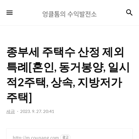
엉
검
메뉴
엉클톰의 수익발전소
클
톰
의
종부세 주택수 산정 제외
수
익
특례[혼인, 동거봉양, 일시
발
적2주택, 상속, 지방저가
전
주택]
소
세금
2023. 9. 27. 20:41
http://m.coupang.com
광고