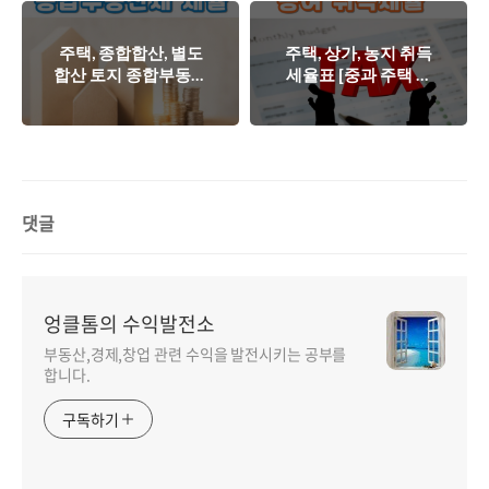
득 부터]
주택, 종합합산, 별도
주택, 상가, 농지 취득
합산 토지 종합부동산
세율표 [중과 주택 농
세 세율, 납세의무자
특세, 지방교육세 합
[2023년]
산 세율]
댓글
엉클톰의 수익발전소
부동산,경제,창업 관련 수익을 발전시키는 공부를
합니다.
구독하기