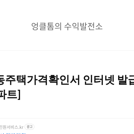
엉
엉클톰의 수익발전소
클
톰
의
수
동주택가격확인서 인터넷 발급
익
발
파트]
전
소
자민원서비스.kr
광고