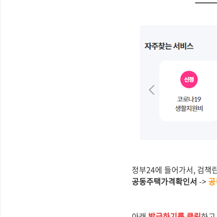
정부24에 들어가서, 검책란
공동주택가격확인서
->
공
아래
발급하기를 클릭
하고