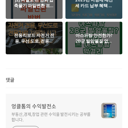
축풀기 파일변환 프로
세 카드 납부 혜택 무
그램 반디집으로 해결
이자 할부 알아보기
전동킥보드 자전거 전
아스파탐 안전한가?
용, 우선 도로, 전용차
2B군 발암물질 없는
로 진입한 자동차와의
무아스파탐 막걸리 종
사고 과실비율
류.
댓글
엉클톰의 수익발전소
부동산,경제,창업 관련 수익을 발전시키는 공부를
합니다.