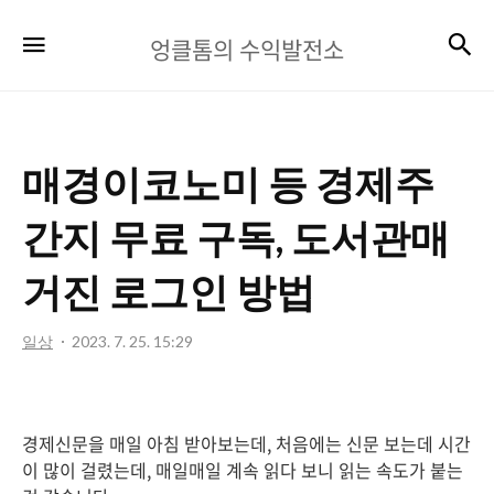
엉
검
메뉴
엉클톰의 수익발전소
클
톰
의
매경이코노미 등 경제주
수
익
간지 무료 구독, 도서관매
발
거진 로그인 방법
전
소
일상
2023. 7. 25. 15:29
경제신문을 매일 아침 받아보는데, 처음에는 신문 보는데 시간
이 많이 걸렸는데, 매일매일 계속 읽다 보니 읽는 속도가 붙는