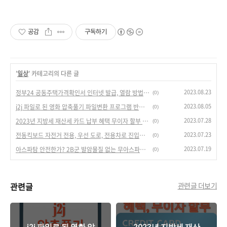
공감
구독하기
'
일상
' 카테고리의 다른 글
2023.08.23
정부24 공동주택가격확인서 인터넷 발급, 열람 방법[신축 아파트]
(0)
2023.08.05
j2j 파일로 된 영화 압축풀기 파일변환 프로그램 반디집으로 해결
(0)
2023.07.28
2023년 지방세 재산세 카드 납부 혜택 무이자 할부 알아보기
(0)
2023.07.23
전동킥보드 자전거 전용, 우선 도로, 전용차로 진입한 자동차와의 사고 과실비율
(0)
2023.07.19
아스파탐 안전한가? 2B군 발암물질 없는 무아스파탐 막걸리 종류.
(0)
관련글
관련글 더보기
j2j 파일로 된 영화 압
2023년 지방세 재산