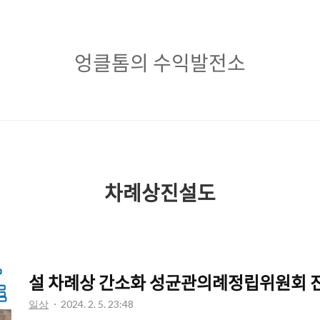
엉
엉클톰의 수익발전소
클
톰
의
수
익
차례상진설도
발
전
소
설 차례상 간소화 성균관의례정립위원회 진
일상
2024. 2. 5. 23:48