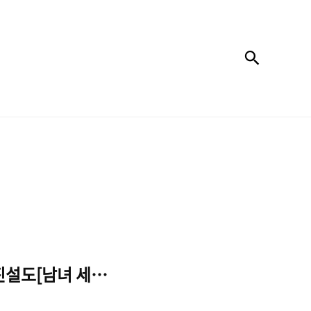
검색
설도[남녀 세배할 때 손위치]