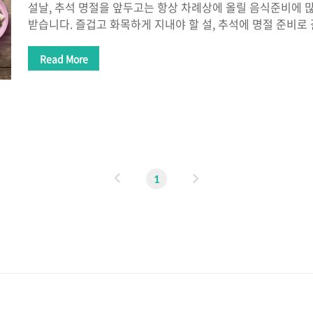
설날, 추석 명절을 앞두고는 항상 차례상에 올릴 음식준비에
받습니다. 즐겁고 화목하게 지내야 할 설, 추석에 명절 준비로
더이상 이런 분란은 일어나지 않기를 바라는 마음인지 성균
화에 대한 기사가 있어 요약해 봅니다. 1. 우리가 흔히 알고있
Read More
말은 주자가례 어디에도 나오지 않는다. 2. 차례 때문에 가족
리 지내지 않는 것이 낫다. 3. 차례상과 제사상은 간소화해야 
절에 해외여행을 가는 것도 문제 삼지 않을 것이다. 4. 공자가
와 처지 능력에 맞게 행동하라는 의미이다. 5. 차례의 본질은 
(時中)을 ..
이
다
1
전
음