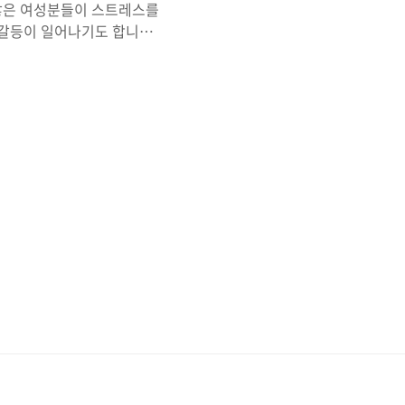
 많은 여성분들이 스트레스를
 갈등이 일어나기도 합니다.
관유도회장님의 차례상 간소
는 홍동백서, 조율이시 같은
간의 불화가 생긴다면 차라
하고, 공자가 살아있다면 명
 강조한 시중(時中)은 시기
조상에 대한 공경이다. 시중