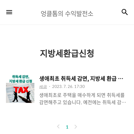
엉
검
메뉴
엉클톰의 수익발전소
클
톰
의
수
지방세환급신청
익
발
생애최초 취득세 감면, 지방세 환급 신청 방
전
세금
2023. 7. 26. 17:30
소
생애최초로 주택을 매수하게 되면 취득세를
감면해주고 있습니다. 예전에는 취득세 감면
을 받기위해서는 소득요건(부부합산소득 7천
만원이하), 주택가격 4억원이하(비수도권은
3억원이하) 기준에 해당이 되면 주택가격
이
다
1
15,000만원 이하는 100%, 15,000~4억원