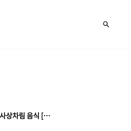
검색
제사상차림 음식 [성균관의례정립위원회]