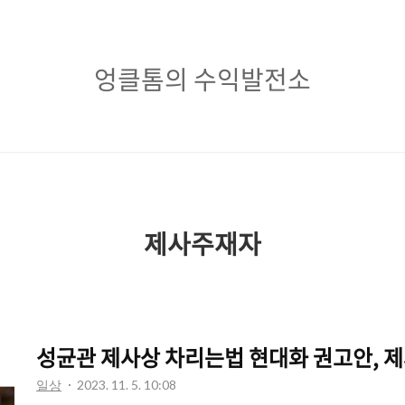
엉
엉클톰의 수익발전소
클
톰
의
수
익
제사주재자
발
전
소
성균관 제사상 차리는법 현대화 권고안, 
일상
2023. 11. 5. 10:08