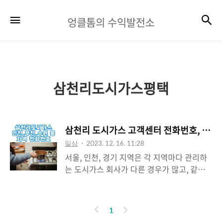
엉
검
메뉴
엉클톰의 수익발전소
클
톰
의
수
삼천리도시가스평택
익
발
삼천리 도시가스 고객센터 전화번호, 인천 
전
일상
2023. 12. 16. 11:28
소
서울, 인천, 경기 지역은 각 지역마다 관리하
는 도시가스 회사가 다른 경우가 많고, 같은
도시에서도 여러 회사로 나뉘어집니다. 이번
포스팅에서는 인천, 경기 남서부 지역을 담당
하는 삼천리 도시가스 고객센터 및 관할지역
이
다
1
을 알아보겠습니다. 삼천리 도시가스는 인천