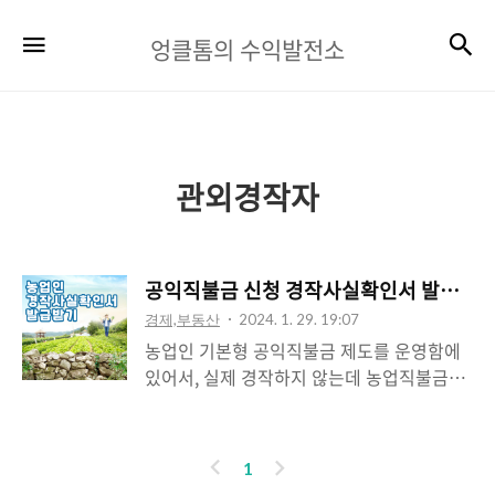
엉
검
메뉴
엉클톰의 수익발전소
클
톰
의
수
관외경작자
익
발
공익직불금 신청 경작사실확인서 발급 받기
전
경제,부동산
2024. 1. 29. 19:07
소
농업인 기본형 공익직불금 제도를 운영함에
있어서, 실제 경작하지 않는데 농업직불금을
수령할 목적으로 행해지는 기본직불금 등록,
수령을 방지하기 위해 실제 경작을 하는지 여
부에 대한 심사를 합니다. 공익직불금 신청
이
다
1
시, 사전검증 결과 신규신청자, 대상농지와