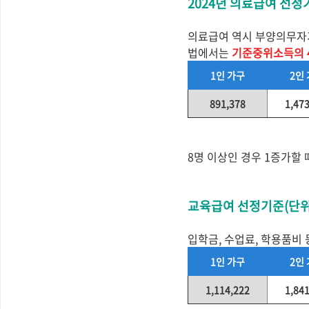
2024년 의료급여 선정
의료급여 역시 부양의무자가
법에서는
기준중위소득의 
1인 가구
2인
891,378
1,47
8명 이상인 경우 1증가할 
교육급여 선정기준(단위
입학금, 수업료, 학용품비
1인 가구
2인
1,114,222
1,84