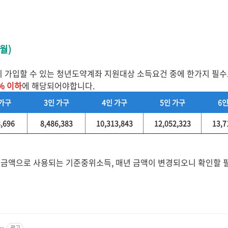
월)
청년이 가입할 수 있는 청년도약계좌 지원대상 소득요건 중에 한가지 필
% 이하
에 해당되어야합니다.
 가구
3인 가구
4인 가구
5인 가구
6인
8,696
8,486,383
10,313,843
12,052,323
13,7
준금액으로 사용되는 기준중위소득, 매년 금액이 변경되오니 확인할 
om
광고