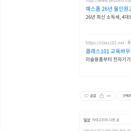
예스폼 26년 올인원
26년 최신 소득세, 4
https://class101.net
광
클래스101 교육바
미술용품부터 전자기기까
공감
구독
'
일상
' 카테고리의 다른 글
서울,부산,대구,대전,광주,울산,