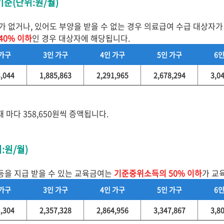
기준(단위:원/월)
 없거나, 있어도 부양을 받을 수 없는 경우 의료급여 수급 대상자가
40% 이하
인 경우 대상자에 해당됩니다.
 가구
3인 가구
4인 가구
5인 가구
6인
3,044
1,885,863
2,291,965
2,678,294
3,0
때 마다 358,650원씩 증액됩니다.
:원/월)
 등을 지급 받을 수 있는 교육금여는
기준중위소득의 50% 이하
가 교
 가구
3인 가구
4인 가구
5인 가구
6인
1,304
2,357,328
2,864,956
3,347,867
3,8