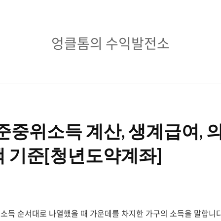
엉
엉클톰의 수익발전소
클
톰
의
수
기준중위소득 계산, 생계급여, 
익
발
액 기준[청년도약계좌]
전
소
소득 순서대로 나열했을 때 가운데를 차지한 가구의 소득을 말합니