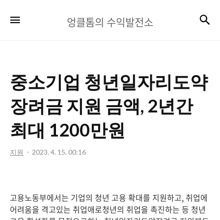
엉
검
메뉴
엉클톰의 수익발전소
클
톰
의
중소기업 청년일자리도약
수
익
장려금 지원 금액, 2년간
발
최대 1200만원
전
소
지원
2023. 4. 15. 00:16
고용노동부에서는 기업의 청년 고용 확대를 지원하고, 취업에
어려움을 격고있는 취업애로청년의 취업을 촉진하는 등 청년