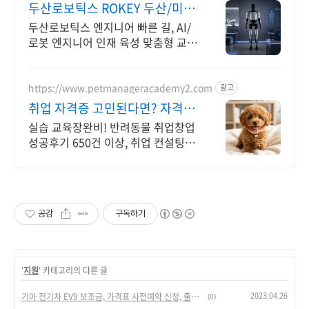
두산로보틱스 ROKEY 두산/미국
기업 인턴쉽
두산로보틱스 엔지니어 빠른 길, AI/
로봇 엔지니어 인재 육성 맞춤형 교
육! 지능형 로봇 개발을 위한 ROS 프
로그램부터 컴퓨터비전까지!
https://www.petmanageracademy2.com
광고
취업 자격증 고민된다면? 자격증
취득을 위한 맞춤교육
실습 교육장완비! 반려동물 취업창업
성공후기 650건 이상, 취업 컨설팅도
제공! 취업창업 성공후기 596건
공감
구독하기
'
지원
' 카테고리의 다른 글
2023.04.26
기아 전기차 EV9 보조금, 가격표 사전예약 신청, 출시일, 제원
(0)