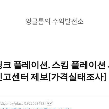
엉
엉클톰의 수익발전소
클
톰
의
수
크 플레이션, 스킴 플레이션 
익
발
신고센터 제보[가격실태조사]
전
소
/v5/entry/place/1922063498
광고