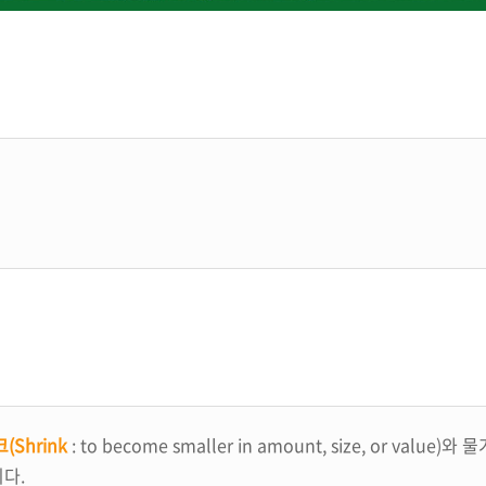
(Shrink
: to become smaller in amount, size, or valu
니다.