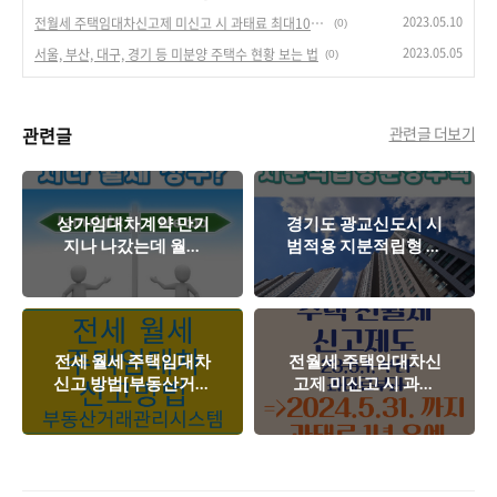
2023.05.10
전월세 주택임대차신고제 미신고 시 과태료 최대100만원 [2024.5.31. 까지 1년 연장으로 수정]
(0)
2023.05.05
서울, 부산, 대구, 경기 등 미분양 주택수 현황 보는 법
(0)
관련글
관련글 더보기
상가임대차계약 만기
경기도 광교신도시 시
지나 나갔는데 월세
범적용 지분적립형 분
내야 하나요?[임대인
양주택, 10년 후 전매
보증금 미반환]
가능한 반값 아파트
전세 월세 주택임대차
전월세 주택임대차신
신고 방법[부동산거래
고제 미신고 시 과태
관리시스템 인터넷 신
료 최대100만원
고]
[2024.5.31. 까지 1년
연장으로 수정]