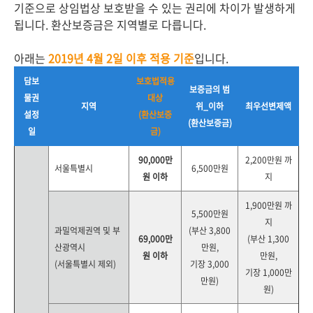
기준으로 상임법상 보호받을 수 있는 권리에 차이가 발생하게
됩니다. 환산보증금은 지역별로 다릅니다.
아래는
2019년 4월 2일 이후 적용 기준
입니다.
담보
보호법적용
보증금의 범
물권
대상
지역
위_이하
최우선변제액
설정
(환산보증
(환산보증금)
일
금)
90,000만
2,200만원 까
서울특별시
6,500만원
원 이하
지
1,900만원 까
5,500만원
지
과밀억제권역 및 부
(부산 3,800
69,000만
(부산 1,300
산광역시
만원,
원 이하
만원,
(서울특별시 제외)
기장 3,000
기장 1,000만
만원)
원)