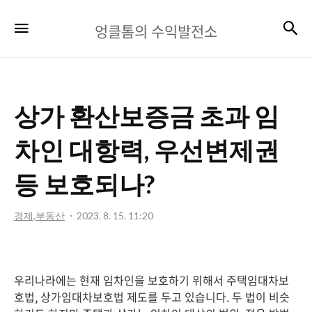
엉
검
메뉴
엉클톰의 수익발전소
클
톰
의
상가 환산보증금 초과 임
수
익
차인 대항력, 우선변제권
발
등 보호되나?
전
소
경제,부동산
2023. 8. 15. 11:20
우리나라에는 현재 임차인을 보호하기 위해서 주택임대차보
호법, 상가임대차보호법 제도를 두고 있습니다. 두 법이 비슷