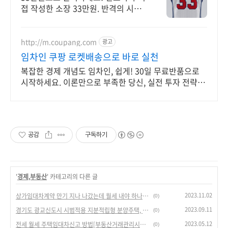
접 작성한 소장 33만원. 반격의 시작!
한땀한땀, 정성! 고품질은 그대로,가
격만 낮췄습니다.
http://m.coupang.com
광고
임차인 쿠팡 로켓배송으로 바로 실천
복잡한 경제 개념도 임차인, 쉽게! 30일 무료반품으로
시작하세요. 이론만으로 부족한 당신, 실전 투자 전략을
쿠팡에서 바로 만나보세요.
공감
구독하기
'
경제,부동산
' 카테고리의 다른 글
2023.11.02
상가임대차계약 만기 지나 나갔는데 월세 내야 하나요?[임대인 보증금 미반환]
(0)
2023.09.11
경기도 광교신도시 시범적용 지분적립형 분양주택, 10년 후 전매가능한 반값 아파트
(0)
2023.05.12
전세 월세 주택임대차신고 방법[부동산거래관리시스템 인터넷 신고]
(0)