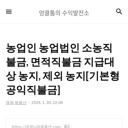
엉
검
메뉴
엉클톰의 수익발전소
클
톰
의
농업인 농업법인 소농직
수
익
불금, 면적직불금 지급대
발
상 농지, 제외 농지[기본형
전
공익직불금]
소
경제,부동산
2024. 1. 30. 22:04
https://공장나라부동산.com
광고