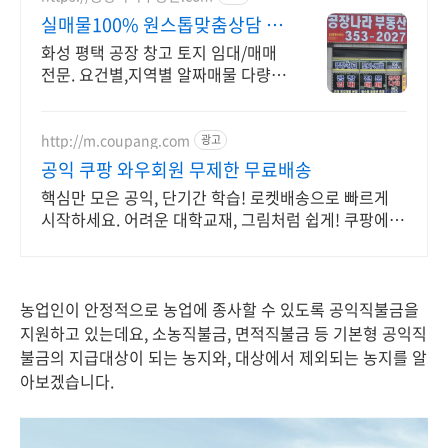
실매물100% 원스톱맞춤상담 굿
파트너! 공장나라부동산
화성 평택 공장 창고 토지 임대/매매
전문. 요건별,지역별 알짜매물 다량보
유
http://m.coupang.com
광고
공익 쿠팡 와우회원 무제한 무료배송
핵심만 모은 공익, 단기간 학습! 로켓배송으로 빠르게
시작하세요. 어려운 대학교재, 그림처럼 쉽게! 쿠팡에서
명확한 해설을 만나세요.
농업인이 안정적으로 농업에 종사할 수 있도록 공익직불금을
지원하고 있는데요, 소농직불금, 면적직불금 등 기본형 공익직
불금의 지급대상이 되는 농지와, 대상에서 제외되는 농지를 알
아보겠습니다.