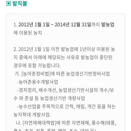
▣ 밭직불
1.
2012년 1월 1일 ~ 2014년 12월 31일
까지
밭농업
에 이용된 농지
2. 2012년 1월 1일 이전 밭농업에 1년이상 이용된 농
지 중에서 아래에 해당되는 사유로 밭농업이 중단된
경우에 포함 가능합니다.
가. [농어촌정비법]에 따른 농업생산기반정비사업
-농어촌용수개발사업
-경지정리, 배수개선, 농업생산기반시설의 개수/보
수 와 준설 등 농업생산기반 개량사업
-농수산업을 주목적으로 간척, 매립, 개간 등을 하는
농지학대 개발사업.
나. [자연재해대책법]에 따른 자연재해, 풍수해(태풍,
홍수, 호우, 강풍, 풍랑, 해일, 조수, 대설 등)