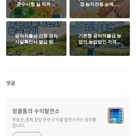
준수사항 잘 지켜 공
경,농지전용,승계, 소
익직불제 100% 받기
득금액, 경계 등 기본
[부정수급주의]
형 공익직불제 문의사
항.
공익직불금 신청 경작
기본형 공익직불금 농
사실확인서 발급 받기
업인 농업법인 자격조
[신규등록, 관외경작
건[공익직불제, 농업
농업인]
직불금, 승계자 등]
댓글
엉클톰의 수익발전소
부동산,경제,창업 관련 수익을 발전시키는 공부를
합니다.