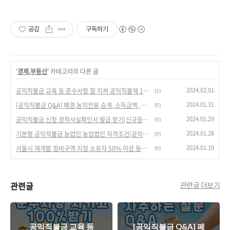
공감
구독하기
'
경제,부동산
' 카테고리의 다른 글
2024.02.01
공익직불금 교육 등 준수사항 잘 지켜 공익직불제 100% 받기[부정수급주의]
(1)
2024.01.31
[공익직불금 Q&A] 폐경,농지전용,승계, 소득금액, 경계 등 기본형 공익직불제 문의사항.
(0)
2024.01.29
공익직불금 신청 경작사실확인서 발급 받기[신규등록, 관외경작 농업인]
(0)
2024.01.28
기본형 공익직불금 농업인 농업법인 자격조건[공익직불제, 농업직불금, 승계자 등]
(0)
2024.01.19
서울시 재개발 정비구역 지정 소유자 50% 이상 동의하면 가능
(0)
관련글
관련글 더보기
공익직불금 교육 등
[공익직불금 Q&A] 폐